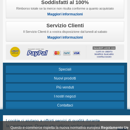
Soddisfatti al 100%
Rimborso totale se la merce non risulta conforme a quanto acquistato
Maggiori informazioni
Servizio Clienti
Il Servizio Clienti è a vostra disposizione dal lunedi al sabato
Maggiori informazioni
Speciali
Nuovi prodotti
Più venduti
I nostri negozi
Contattaci
Termini e condizioni di vendita
I cookie ci aiutano a offrirti servizi di qualità durante
Chi siamo
la navigazione. Questo sito utilizza anche cookie di
Questo e-commerce rispetta la nuova normativa europea
Regolamento Ue