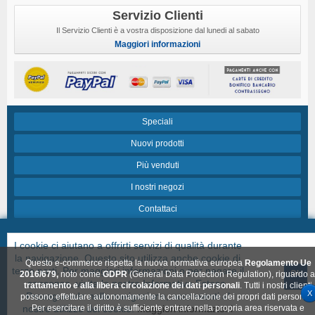
Servizio Clienti
Il Servizio Clienti è a vostra disposizione dal lunedi al sabato
Maggiori informazioni
Speciali
Nuovi prodotti
Più venduti
I nostri negozi
Contattaci
Termini e condizioni di vendita
I cookie ci aiutano a offrirti servizi di qualità durante
Chi siamo
la navigazione. Questo sito utilizza anche cookie di
Questo e-commerce rispetta la nuova normativa europea
Regolamento Ue
terze parti. Per maggiori informazioni o per negare il
Ok
FAQ
2016/679,
noto come
GDPR
(General Data Protection Regulation), riguardo a
consenso, visita la nostra Informativa Estesa.
trattamento e alla libera circolazione dei dati personali
. Tutti i nostri clienti
X
Proseguendo nella navigazione, acconsenti al
possono effettuare autonomamente la cancellazione dei propri dati personali
© Created & Hosted by
MONDOWEB
nostro utilizzo dei cookie.
Per esercitare il diritto è sufficiente entrare nella propria area riservata e
Maggiori informazioni