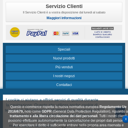
Servizio Clienti
Il Servizio Clienti è a vostra disposizione dal lunedi al sabato
Maggiori informazioni
Speciali
Nuovi prodotti
Più venduti
I nostri negozi
Contattaci
Termini e condizioni di vendita
I cookie ci aiutano a offrirti servizi di qualità durante
Chi siamo
la navigazione. Questo sito utilizza anche cookie di
Questo e-commerce rispetta la nuova normativa europea
Regolamento Ue
terze parti. Per maggiori informazioni o per negare il
Ok
FAQ
2016/679,
noto come
GDPR
(General Data Protection Regulation), riguardo a
consenso, visita la nostra Informativa Estesa.
trattamento e alla libera circolazione dei dati personali
. Tutti i nostri clienti
X
Proseguendo nella navigazione, acconsenti al
possono effettuare autonomamente la cancellazione dei propri dati personali
© Created & Hosted by
MONDOWEB
nostro utilizzo dei cookie.
Per esercitare il diritto è sufficiente entrare nella propria area riservata e
Maggiori informazioni