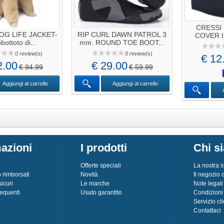
CRESSI
OG LIFE JACKET-
RIP CURL DAWN PATROL 3
COVER 
bottoto di...
mm. ROUND TOE BOOT...
0 review(s)
0 review(s)
€ 12
2.00
€ 29.00
€ 94.99
€ 59.99
Aggiungi al carrello
Aggiungi al carrello
azioni
I prodotti
Chi s
Offerte speciali
La nostra s
o rimborsati
Novità
Il negozio
icuri
Le marche
Note legali
equenti
Usato garantito
Condizioni
Servizio cli
Contattaci