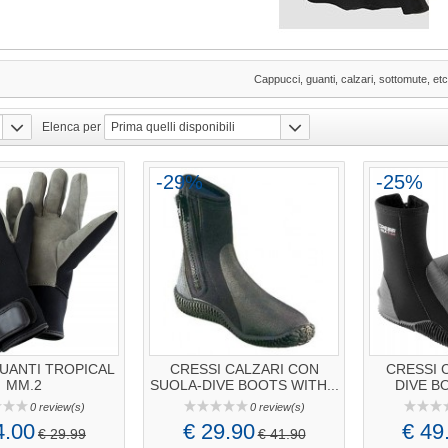
Cappucci, guanti, calzari, sottomute, etc
Elenca per
Prima quelli disponibili
-29%
-25%
UANTI TROPICAL
CRESSI CALZARI CON
CRESSI C
MM.2
SUOLA-DIVE BOOTS WITH...
DIVE B
0 review(s)
0 review(s)
4.00
€ 29.90
€ 49
€ 29.99
€ 41.90