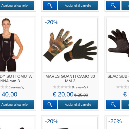
Aggiungi al carrello
Aggiungi al carrello
-20%
ODY SOTTOMUTA
MARES GUANTI CAMO 30
SEAC SUB 
NNA mm.3
MM.3
m
0 review(s)
0 review(s)
 40.00
€ 20.00
€
€ 25.00
Aggiungi al carrello
Aggiungi al carrello
-20%
-26%