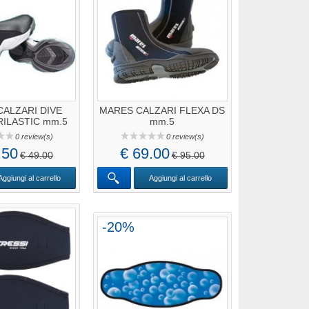
ALZARI DIVE
MARES CALZARI FLEXA DS
ILASTIC mm.5
mm.5
0 review(s)
0 review(s)
.50
€ 69.00
€ 49.00
€ 95.00
Aggiungi al carrello
Aggiungi al carrello
-20%