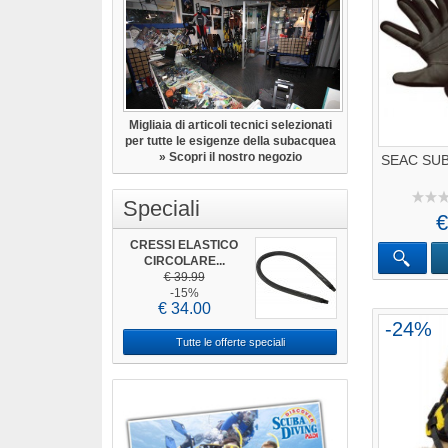
Migliaia di articoli tecnici selezionati
per tutte le esigenze della subacquea
» Scopri il nostro negozio
SEAC SUB
Speciali
€
CRESSI ELASTICO
CIRCOLARE...
€ 39.99
-15%
€ 34.00
-24%
Tutte le offerte speciali