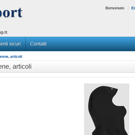
Benvenuto
E
nti sicuri
Contatti
ene, articoli
ne, articoli