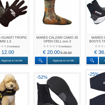
 GUANTI TROPIC
MARES CALZARI CAMO 30
MARES C
MM.1,5
OPEN CELL mm.3
BOOTS TR
0 review(s)
0 review(s)
 12.00
€ 20.00
€ 36
€ 25.00
Aggiungi al carrello
Aggiungi al carrello
-25%
-52%