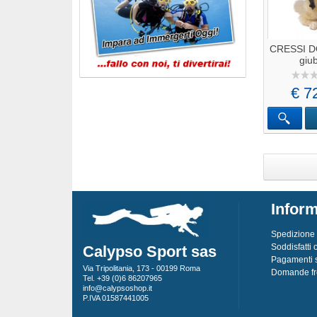
CRESSI D
giub
€ 7
Inform
Spedizione
Soddisfatti 
Calypso Sport sas
Pagamenti s
Via Tripolitania, 173 - 00199 Roma
Domande fr
Tel. +39 (0)6 86207965
info@calypsoshop.it
P.IVA 01587441005