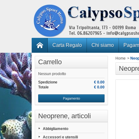
Carta Regalo
Chi siamo
Pagame
Home
>
Neopr
Carrello
Neopre
Nessun prodotto
Spedizione
€ 0.00
Totale
€ 0.00
Pagamento
Neoprene, articoli
Abbigliamento
Accessori e utensili