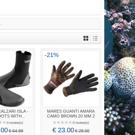
..
-21%
ALZARI ISLA -
MARES GUANTI AMARA
OOTS WITH...
CAMO BROWN 20 MM.2
0 review(s)
0 review(s)
.00
€ 23.00
€ 64.99
€ 29.00