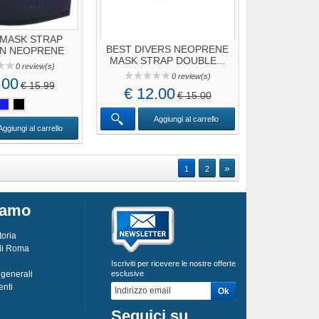
 MASK STRAP
BEST DIVERS NEOPRENE
IN NEOPRENE
MASK STRAP DOUBLE...
PER...
0 review(s)
0 review(s)
.00
€ 15.99
€ 12.00
€ 15.00
Aggiungi al carrello
Aggiungi al carrello
»
1
2
iamo
toria
 di Roma
Iscriviti per ricevere le nostre offerte
 generali
esclusive
enti
Seguici su