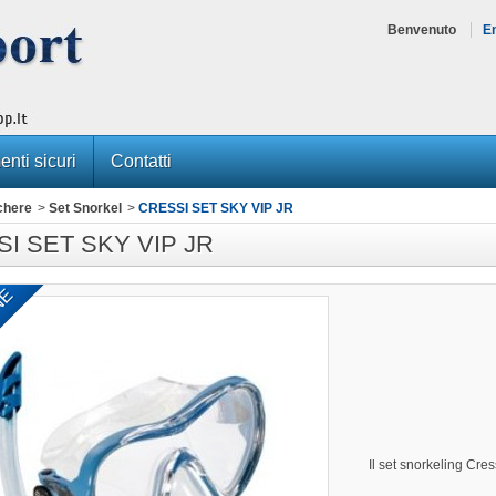
Benvenuto
E
nti sicuri
Contatti
chere
>
Set Snorkel
>
CRESSI SET SKY VIP JR
I SET SKY VIP JR
NE
Il set snorkeling Cre