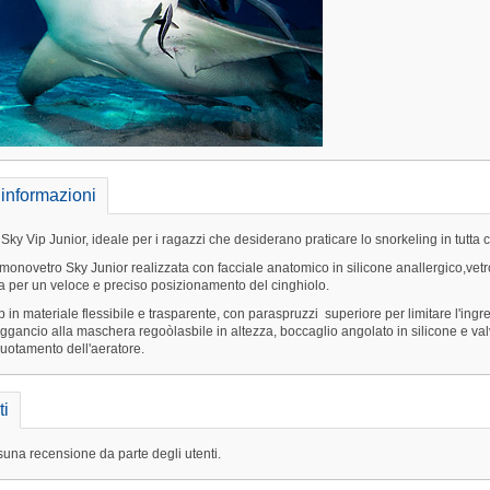
 informazioni
i Sky Vip Junior, ideale per i ragazzi che desiderano praticare lo snorkeling in tut
onovetro Sky Junior realizzata con facciale anatomico in silicone anallergico,vetro
a per un veloce e preciso posizionamento del cinghiolo.
p in materiale flessibile e trasparente, con paraspruzzi superiore per limitare l'i
ggancio alla maschera regoòlasbile in altezza, boccaglio angolato in silicone e valvola
uotamento dell'aeratore.
i
una recensione da parte degli utenti.