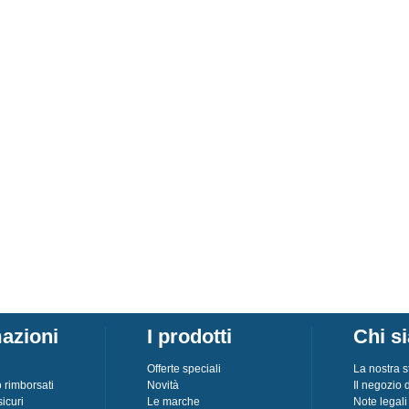
azioni
I prodotti
Chi s
Offerte speciali
La nostra s
o rimborsati
Novità
Il negozio
icuri
Le marche
Note legali