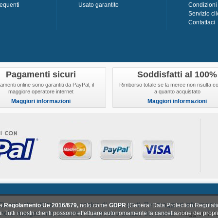
equenti
Usato garantito
Condizioni
Servizio cli
Contattaci
Pagamenti sicuri
Soddisfatti al 100%
amenti online sono garantiti da PayPal, il
Rimborso totale se la merce non risulta 
maggiore operatore internet
a quanto acquistato
Maggiori informazioni
Maggiori informazioni
otti
Più venduti
I nostri negozi
Contattaci
Termini e condizioni di vendi
e. Questo sito utilizza anche cookie di terze parti. Per maggiori informazi
ea
Regolamento Ue 2016/679,
noto come
GDPR
(General Data Protection Regulatio
© Created & Hosted by
MONDOWEB
lla navigazione, acconsenti al nostro utilizzo dei cookie.
Maggiori inf
i
. Tutti i nostri clienti possono effettuare autonomamente la cancellazione dei propri