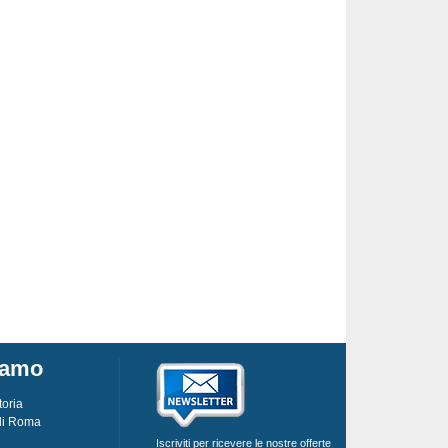
iamo
toria
 di Roma
Iscriviti per ricevere le nostre offerte