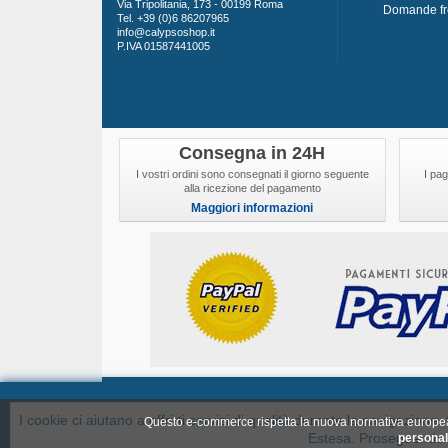
Via Tripolitania, 173 - 00199 Roma
Domande fr
Tel. +39 (0)6 86207965
info@calypsoshop.it
P.IVA 01587441005
Consegna in 24H
I vostri ordini sono consegnati il giorno seguente
I pag
alla ricezione del pagamento
Maggiori informazioni
Speciali
Nuovi prod
I cookie ci aiutano a offrirti servizi di qualità durante la navigazion
Questo e-commerce rispetta la nuova normativa europ
Estesa. Proseguendo ne
personal