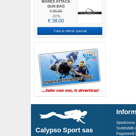
MARES ATTACK
GUN BAG
€ 55.00
-31%
€ 38.00
Tutte le offerte speciali
Inform
Spedizione
Soddisfatti 
Calypso Sport sas
Pagamenti s