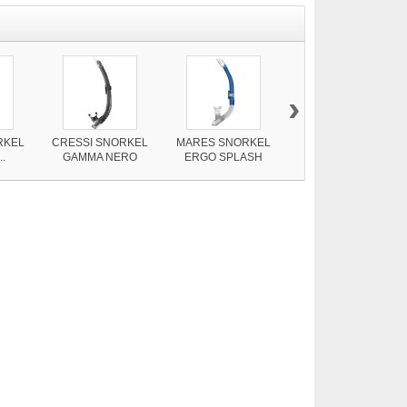
›
RKEL
CRESSI SNORKEL
MARES SNORKEL
CRESSI SET
.
GAMMA NERO
ERGO SPLASH
MAREA JR + TOP