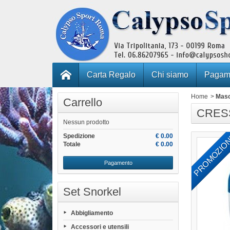
Carta Regalo
Chi siamo
Pagame
Home
>
Mas
Carrello
CRESS
Nessun prodotto
PROMOZIO
Spedizione
€ 0.00
Totale
€ 0.00
Pagamento
Set Snorkel
Abbigliamento
Accessori e utensili