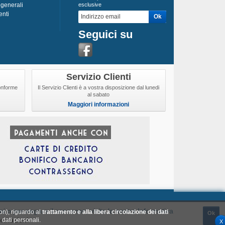
 generali
esclusive
enti
Seguici su
Servizio Clienti
conforme
Il Servizio Clienti è a vostra disposizione dal lunedi
al sabato
Maggiori informazioni
ta
Chi siamo
FAQ
oni o per negare il consenso, visita la nostra Informativa
n), riguardo al
trattamento e alla libera circolazione dei dati
Ok
ormazioni
 dati personali.
X