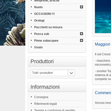
Neoprene, articoli
Nuoto
OCCASIONI !!!
Orologi
Pacchetti su misura
Pesca sub
Pinne subacquee
Maggiori
Usato
Il set Cress
Produttori
- maschera m
micrometric
- snorkel To
Tutti i produttori
sistema di a
completo sv
Informazioni
Comment
Consegna
Ancora ness
Riferimenti legali
Termini e condizioni di vendita