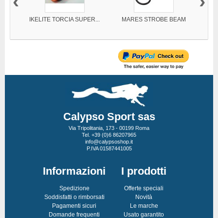
‹
›
IKELITE TORCIA SUPER...
MARES STROBE BEAM
IK
Calypso Sport sas
Via Tripolitania, 173 - 00199 Roma
Tel. +39 (0)6 86207965
info@calypsoshop.it
P.IVA 01587441005
Informazioni
I prodotti
Spedizione
Offerte speciali
Soddisfatti o rimborsati
Novità
Pagamenti sicuri
Le marche
Domande frequenti
Usato garantito